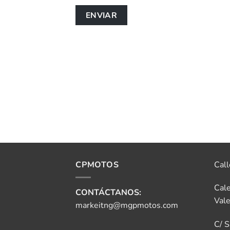
CPMOTOS
Call
Cale
CONTÁCTANOS:
Vale
markeitng@mgpmotos.com
C/ S